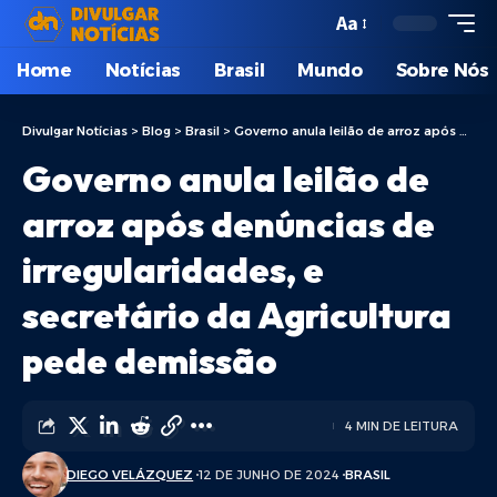
Aa
Home
Notícias
Brasil
Mundo
Sobre Nós
Divulgar Notícias
>
Blog
>
Brasil
>
Governo anula leilão de arroz após denúncias de irregularidades, e secretário da Agricultura pede demissão
Governo anula leilão de
arroz após denúncias de
irregularidades, e
secretário da Agricultura
pede demissão
4 MIN DE LEITURA
DIEGO VELÁZQUEZ
12 DE JUNHO DE 2024
BRASIL