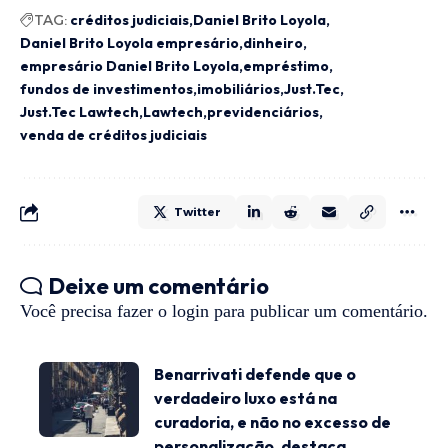
TAG:
créditos judiciais
Daniel Brito Loyola
Daniel Brito Loyola empresário
dinheiro
empresário Daniel Brito Loyola
empréstimo
fundos de investimentos
imobiliários
Just.Tec
Just.Tec Lawtech
Lawtech
previdenciários
venda de créditos judiciais
Twitter
Deixe um comentário
Você precisa fazer o
login
para publicar um comentário.
Benarrivati defende que o
verdadeiro luxo está na
curadoria, e não no excesso de
personalização, destaca