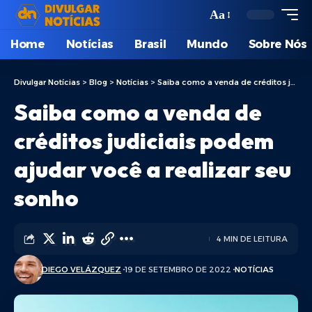
Aa
Home
Notícias
Brasil
Mundo
Sobre Nós
Divulgar Notícias
>
Blog
>
Notícias
>
Saiba como a venda de créditos judiciais podem ajudar você a realizar seu sonho
Saiba como a venda de
créditos judiciais podem
ajudar você a realizar seu
sonho
4 MIN DE LEITURA
DIEGO VELÁZQUEZ
19 DE SETEMBRO DE 2022
NOTÍCIAS