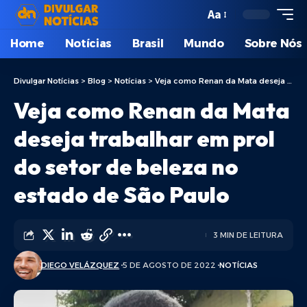
Aa
Home
Notícias
Brasil
Mundo
Sobre Nós
Divulgar Notícias
>
Blog
>
Notícias
>
Veja como Renan da Mata deseja trabalhar em prol do setor de beleza no estado de São Paulo
Veja como Renan da Mata
deseja trabalhar em prol
do setor de beleza no
estado de São Paulo
3 MIN DE LEITURA
DIEGO VELÁZQUEZ
5 DE AGOSTO DE 2022
NOTÍCIAS